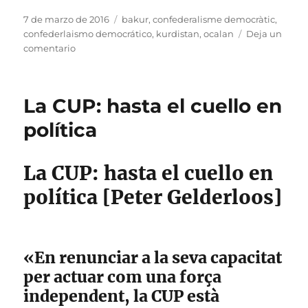
Publicado
Etiquetas
7 de marzo de 2016
bakur
,
confederalisme democràtic
,
el
confederlaismo democrático
,
kurdistan
,
ocalan
Deja un
en
comentario
El
Kurdistan
con
La CUP: hasta el cuello en
Cataluña
(I
política
–
Bakur)
La CUP: hasta el cuello en
política [Peter Gelderloos]
«En renunciar a la seva capacitat
per actuar com una força
independent, la CUP està