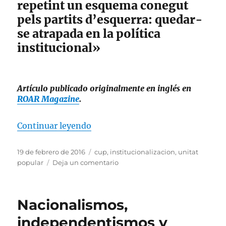
repetint un esquema conegut
pels partits d’esquerra: quedar-
se atrapada en la política
institucional»
Artículo publicado originalmente en inglés en
ROAR Magazine
.
«La CUP: hasta el cuello en políti
Continuar leyendo
Publicado
Etiquetas
19 de febrero de 2016
cup
,
institucionalizacion
,
unitat
el
en
popular
Deja un comentario
La
CUP:
hasta
Nacionalismos,
el
cuello
independentismos y
en