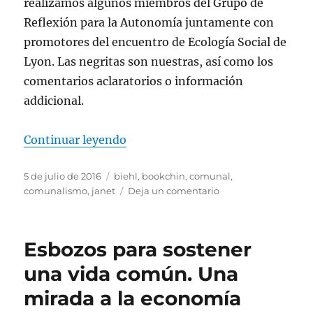
realizamos algunos miembros del Grupo de
Reflexión para la Autonomía juntamente con
promotores del encuentro de Ecología Social de
Lyon. Las negritas son nuestras, así como los
comentarios aclaratorios o información
addicional.
«Entrevista a Janet Biehl»
Continuar leyendo
Publicado
Etiquetas
5 de julio de 2016
biehl
,
bookchin
,
comunal
,
el
en
comunalismo
,
janet
Deja un comentario
Entrevista
a
Janet
Esbozos para sostener
Biehl
una vida común. Una
mirada a la economía