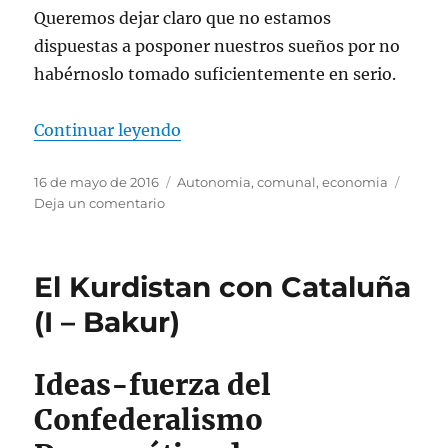
Queremos dejar claro que no estamos
dispuestas a posponer nuestros sueños por no
habérnoslo tomado suficientemente en serio.
«Esbozos para sostener una vida
Continuar leyendo
Publicado
Etiquetas
16 de mayo de 2016
Autonomia
,
comunal
,
economia
el
en
Deja un comentario
Esbozos
para
sostener
El Kurdistan con Cataluña
una
vida
(I – Bakur)
común.
Una
mirada
Ideas-fuerza del
a
Confederalismo
la
economía