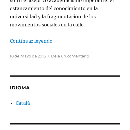
sufrir el aséptico academicismo imperante, el
estancamiento del conocimiento en la
universidad y la fragmentación de los
movimientos sociales en la calle.
«Sembrando autonomía en nuest
Continuar leyendo
Publicado
en
18 de mayo de 2015
Deja un comentario
el
Sembrando
autonomía
en
nuestras
cabezas
IDIOMA
Català