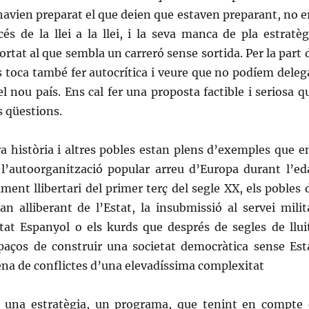
avien preparat el que deien que estaven preparant, no e
és de la llei a la llei, i la seva manca de pla estratèg
ortat al que sembla un carreró sense sortida. Per la part 
s toca també fer autocrítica i veure que no podíem deleg
el nou país. Ens cal fer una proposta factible i seriosa q
 qüestions.
ra història i altres pobles estan plens d’exemples que e
 l’autoorganització popular arreu d’Europa durant l’ed
ment llibertari del primer terç del segle XX, els pobles 
n alliberant de l’Estat, la insubmissió al servei milit
stat Espanyol o els kurds que després de segles de llui
paços de construir una societat democràtica sense Est
na de conflictes d’una elevadíssima complexitat
 una estratègia, un programa, que tenint en compte 