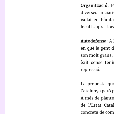
Organització:
P
diverses inicia
isolat en l’àmb
local i supra-loca
Autodefensa:
A
en què la gent d
son molt grans, 
èxit sense teni
repressió.
La proposta que
Catalunya però p
A més de plantej
de l’Estat Cata
concreta de com 