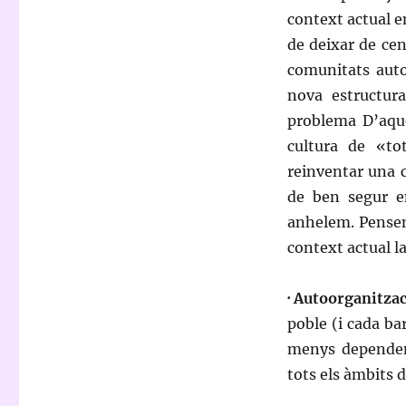
context actual e
de deixar de cen
comunitats auto
nova estructura
problema D’aque
cultura de «to
reinventar una 
de ben segur e
anhelem. Pensem
context actual l
· Autoorganitzac
poble (i cada ba
menys dependent
tots els àmbits d