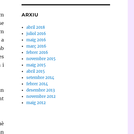
em
ARXIU
se
abril 2018
om
juliol 2016
 a
maig 2016
març 2016
mb
febrer 2016
es
novembre 2015
 i
maig 2015
abril 2015
setembre 2014
febrer 2014
un
desembre 2013
novembre 2012
nt
maig 2012
uè
an