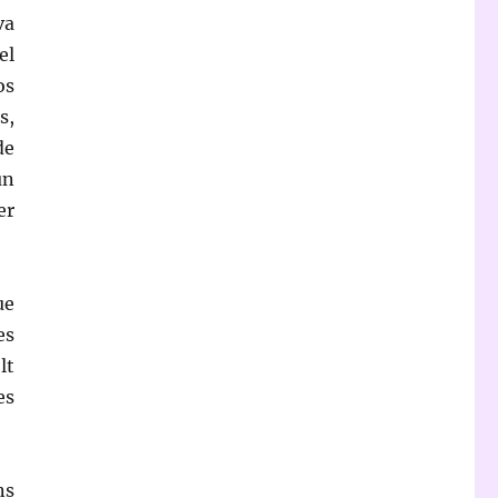
va
el
os
s,
de
un
er
ue
es
lt
es
ns