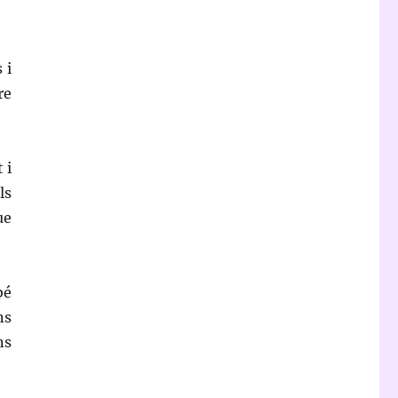
 i
re
 i
ls
ue
bé
ns
ns