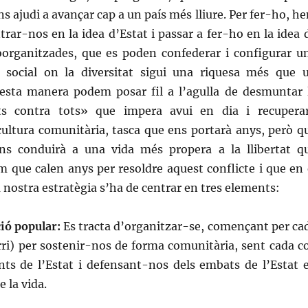
ns ajudi a avançar cap a un país més lliure. Per fer-ho, h
trar-nos en la idea d’Estat i passar a fer-ho en la idea 
organitzades, que es poden confederar i configurar u
 social on la diversitat sigui una riquesa més que 
sta manera podem posar fil a l’agulla de desmuntar 
ts contra tots» que impera avui en dia i recupera
cultura comunitària, tasca que ens portarà anys, però q
ns conduirà a una vida més propera a la llibertat q
 que calen anys per resoldre aquest conflicte i que en 
a nostra estratègia s’ha de centrar en tres elements:
ió popular:
Es tracta d’organitzar-se, començant per ca
rri) per sostenir-nos de forma comunitària, sent cada c
s de l’Estat i defensant-nos dels embats de l’Estat 
e la vida.