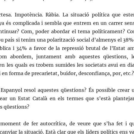
ertesa. Impotència. Ràbia. La situació política que est
nya és complicada i sembla que entrem en un carrer sen
ntinuar? Com, poder abordar el tema políticament? C
 país si tenim una polarització social d’almenys el 38%
blica i 34% a favor de la repressió brutal de l’Estat a
 Com abordem, juntament amb aquestes qüestions, l
 en les quals es trobem sumides les societats avui en dia
i en forma de precarietat, buidor, desconfiança, por, etc.?
t Espanyol resol aquestes qüestions? És possible crear 
rear un Estat Català en els termes que s’està planteja
s qüestions?
oment de fer autocrítica, de veure que s’ha fet i q
anviar la situació. Està clar que els líders polítics ens v