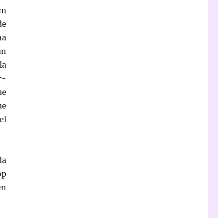
em
de
na
un
la
r-
ue
ue
el
da
op
en