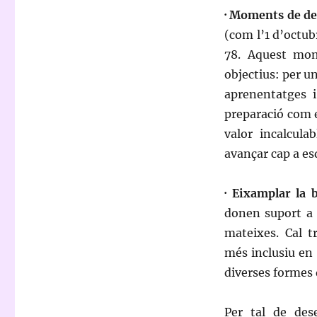
· Moments de de
(com l’1 d’octub
78. Aquest mom
objectius: per un
aprenentatges 
preparació com 
valor incalcula
avançar cap a es
· Eixamplar la b
donen suport a 
mateixes. Cal t
més inclusiu en f
diverses formes
Per tal de des