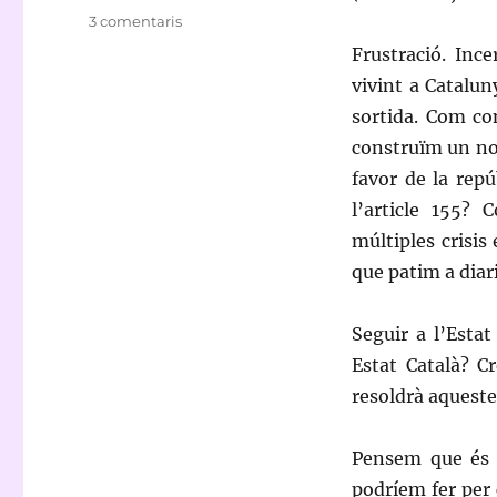
el
a
3 comentaris
Proposta
Frustració. Inc
per
vivint a Catalu
una
Catalunya
sortida. Com co
Lliure:
construïm un nou
Comunalista,
favor de la repú
Democràtica
i
l’article 155?
Confederal
múltiples crisis
que patim a diar
Seguir a l’Esta
Estat Català? C
resoldrà aqueste
Pensem que és m
podríem fer per c