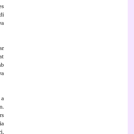
es
di
va
ar
at
mb
va
 a
n.
rs
ia
i,