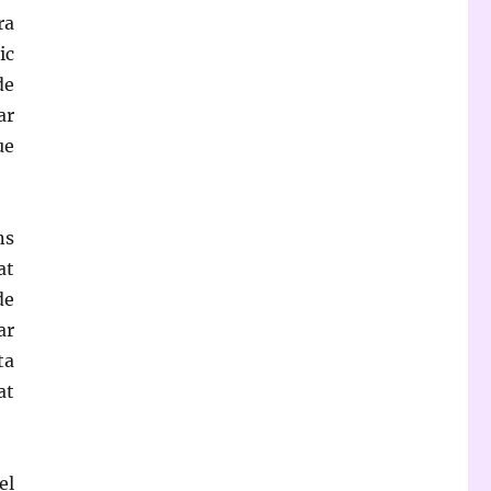
ra
ic
de
ar
ue
ns
at
de
ar
ta
at
el