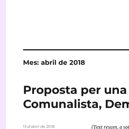
Mes:
abril de 2018
Proposta per una 
Comunalista, Dem
Publicat
13 d'abril de 2018
(Text resum, a so