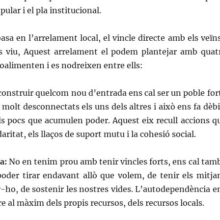
pular i el pla institucional.
asa en l’arrelament local, el vincle directe amb els veïns
 es viu, Aquest arrelament el podem plantejar amb quat
roalimenten i es nodreixen entre ells:
construir quelcom nou d’entrada ens cal ser un poble fort
 molt desconnectats els uns dels altres i això ens fa dèbi
ls pocs que acumulen poder. Aquest eix recull accions q
aritat, els llaços de suport mutu i la cohesió social.
a:
No en tenim prou amb tenir vincles forts, ens cal tam
poder tirar endavant allò que volem, de tenir els mitja
r-ho, de sostenir les nostres vides. L’autodependència e
 al màxim dels propis recursos, dels recursos locals.