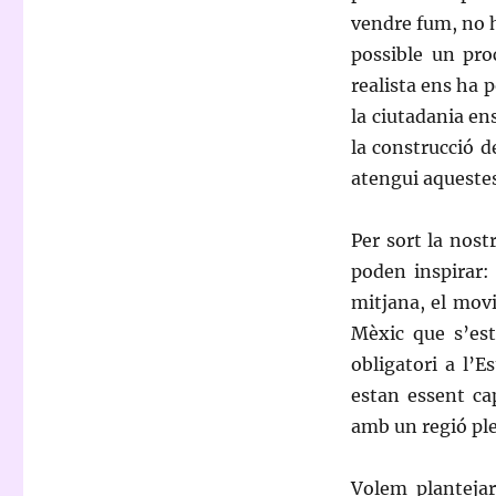
vendre fum, no h
possible un proc
realista ens ha p
la ciutadania en
la construcció d
atengui aquestes
Per sort la nost
poden inspirar:
mitjana, el movi
Mèxic que s’esta
obligatori a l’E
estan essent ca
amb un regió ple
Volem plantejar