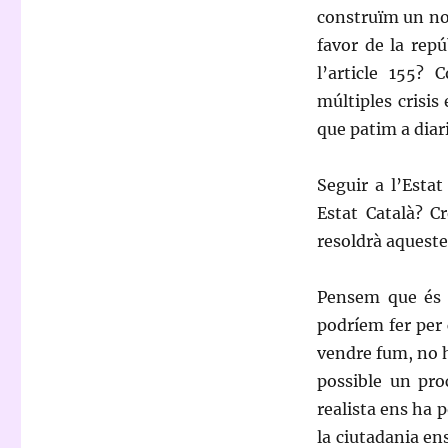
construïm un nou
favor de la repú
l’article 155?
múltiples crisis
que patim a diar
Seguir a l’Esta
Estat Català? C
resoldrà aqueste
Pensem que és m
podríem fer per c
vendre fum, no h
possible un proc
realista ens ha p
la ciutadania en