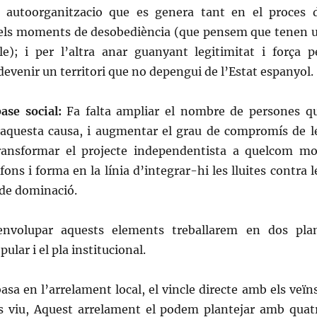
i autoorganitzacio que es genera tant en el proces 
els moments de desobediència (que pensem que tenen 
ble); i per l’altra anar guanyant legitimitat i força p
devenir un territori que no depengui de l’Estat espanyol.
ase social:
Fa falta ampliar el nombre de persones q
aquesta causa, i augmentar el grau de compromís de l
ransformar el projecte independentista a quelcom mo
ons i forma en la línia d’integrar-hi les lluites contra l
 de dominació.
envolupar aquests elements treballarem en dos pla
pular i el pla institucional.
asa en l’arrelament local, el vincle directe amb els veïns
 es viu, Aquest arrelament el podem plantejar amb quat