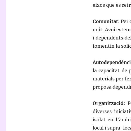
eixos que es ret
Comunitat:
Per 
unit. Avui estem
i dependents de
fomentin la solid
Autodependènci
la capacitat de 
materials per fe
proposa dependre
Organització:
P
diverses inicia
isolat en l’àmb
local i supra-loca