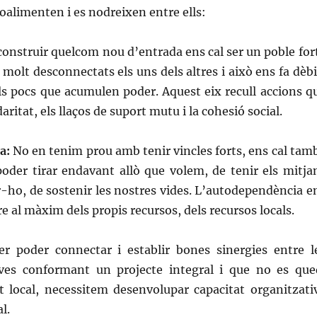
roalimenten i es nodreixen entre ells:
construir quelcom nou d’entrada ens cal ser un poble fort
 molt desconnectats els uns dels altres i això ens fa dèbi
ls pocs que acumulen poder. Aquest eix recull accions q
aritat, els llaços de suport mutu i la cohesió social.
a:
No en tenim prou amb tenir vincles forts, ens cal tam
poder tirar endavant allò que volem, de tenir els mitja
r-ho, de sostenir les nostres vides. L’autodependència e
 al màxim dels propis recursos, dels recursos locals.
er poder connectar i establir bones sinergies entre l
tives conformant un projecte integral i que no es que
it local, necessitem desenvolupar capacitat organitzati
l.