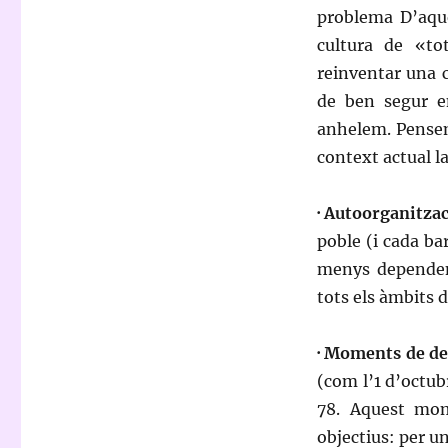
problema D’aque
cultura de «to
reinventar una 
de ben segur e
anhelem. Pensem
context actual l
· Autoorganitzac
poble (i cada ba
menys dependent
tots els àmbits d
· Moments de de
(com l’1 d’octub
78. Aquest mom
objectius: per un