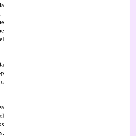
la
r-
ue
ue
el
da
op
en
va
el
os
s,