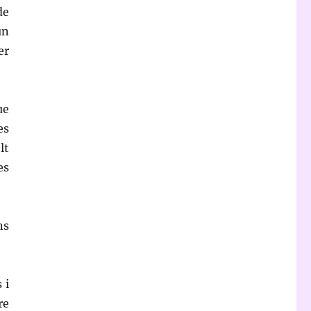
de
un
er
ue
es
lt
es
ns
 i
re