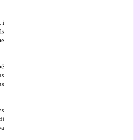
 i
ls
ue
bé
ns
ns
es
di
va