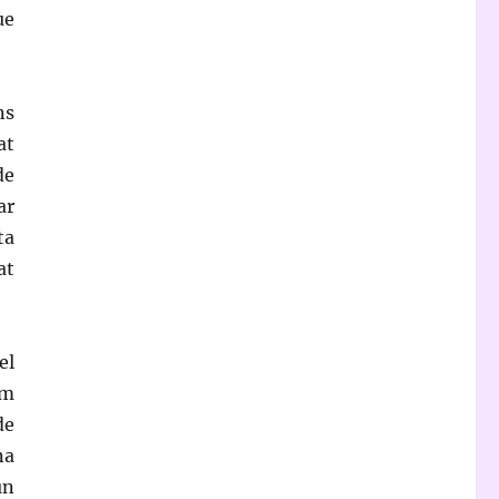
ue
ns
at
de
ar
ta
at
el
em
de
na
un