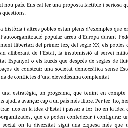
el nou país. Ens cal fer una proposta factible i seriosa q
 qüestions.
ra història i altres pobles estan plens d’exemples que e
 l’autoorganització popular arreu d’Europa durant l’ed
ment llibertari del primer terç del segle XX, els pobles 
n alliberant de l’Estat, la insubmissió al servei milit
stat Espanyol o els kurds que després de segles de llui
paços de construir una societat democràtica sense Est
na de conflictes d’una elevadíssima complexitat
 una estratègia, un programa, que tenint en compte 
ns ajudi a avançar cap a un país més lliure. Per fer-ho, h
trar-nos en la idea d’Estat i passar a fer-ho en la idea 
organitzades, que es poden confederar i configurar u
 social on la diversitat sigui una riquesa més que 