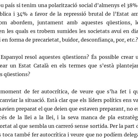
 país si tenim una polarització social d’almenys el 38%
blica i 34% a favor de la repressió brutal de l’Estat a
 Com abordem, juntament amb aquestes qüestions, l
 en les quals es trobem sumides les societats avui en dia
i en forma de precarietat, buidor, desconfiança, por, etc.?
t Espanyol resol aquestes qüestions? És possible crear 
rear un Estat Català en els termes que s’està planteja
s qüestions?
oment de fer autocrítica, de veure que s’ha fet i q
anviar la situació. Està clar que els líders polítics ens v
avien preparat el que deien que estaven preparant, no e
és de la llei a la llei, i la seva manca de pla estratèg
ortat al que sembla un carreró sense sortida. Per la part 
s toca també fer autocrítica i veure que no podíem deleg