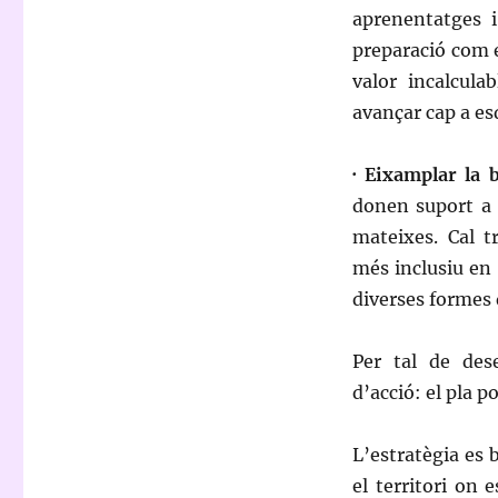
aprenentatges 
preparació com 
valor incalcula
avançar cap a es
· Eixamplar la b
donen suport a 
mateixes. Cal t
més inclusiu en f
diverses formes
Per tal de des
d’acció: el pla po
L’estratègia es b
el territori on