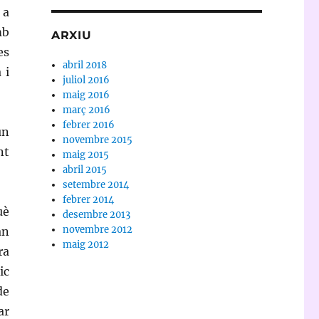
 a
mb
ARXIU
es
abril 2018
 i
juliol 2016
maig 2016
març 2016
febrer 2016
un
novembre 2015
nt
maig 2015
abril 2015
setembre 2014
febrer 2014
uè
desembre 2013
novembre 2012
an
maig 2012
ra
ic
de
ar