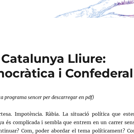
Catalunya Lliure:
ocràtica i Confederal
ta programa sencer per descarregar en pdf)
ertesa. Impotència. Ràbia. La situació política que est
nya és complicada i sembla que entrem en un carrer sen
ntinuar? Com, poder abordar el tema políticament? C