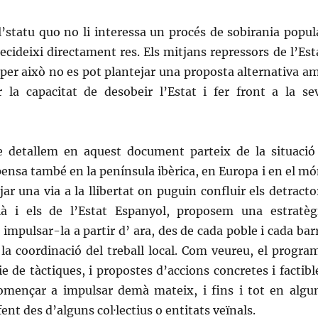
l’
statu quo
no li interessa un procés de sobirania popul
ecideixi directament res. Els mitjans repressors de l’Est
per això no es pot plantejar una proposta alternativa a
r la capacitat de desobeir l’Estat i fer front a la se
 detallem en aquest document parteix de la situació
ensa també en la península ibèrica, en Europa i en el mó
ar una via a la llibertat
on puguin confluir els detracto
là i els de l’Estat Espanyol, proposem una estratèg
impulsar-la a partir d’ ara, des de cada poble i cada barr
la coordinació del treball local. Com veureu, el progra
e de tàctiques, i propostes d’accions concretes i factibl
mençar a impulsar demà mateix, i fins i tot en algu
fent des d’alguns col·lectius o entitats veïnals.