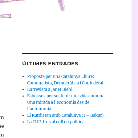
ÚLTIMES ENTRADES
Proposta per una Catalunya Lliure:
Comunalista, Democràtica i Confederal
Entrevista a Janet Biehl
Esbossos per sostenir una vida comuna.
Una mirada a l’economia des de
l’autonomia
El Kurdistan amb Catalunya (I – Bakur)
em
La CUP: fins al coll en política
se
om