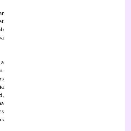
ar
at
mb
va
 a
n.
rs
ia
i,
ma
es
ns