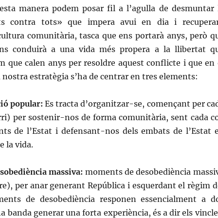
sta manera podem posar fil a l’agulla de desmuntar 
ts contra tots» que impera avui en dia i recupera
cultura comunitària, tasca que ens portarà anys, però q
ns conduirà a una vida més propera a la llibertat q
 que calen anys per resoldre aquest conflicte i que en 
a nostra estratègia s’ha de centrar en tres elements:
ió popular:
Es tracta d’organitzar-se, començant per ca
rri) per sostenir-nos de forma comunitària, sent cada c
s de l’Estat i defensant-nos dels embats de l’Estat 
e la vida.
sobediència massiva:
moments de desobediència massi
re), per anar generant República i esquerdant el règim d
ents de desobediència responen essencialment a d
a banda generar una forta experiència, és a dir els vincle