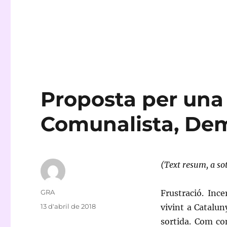
Proposta per una 
Comunalista, Dem
(Text resum, a so
Autor
GRA
Frustració. Inc
Publicat
13 d'abril de 2018
vivint a Catalu
el
sortida. Com co