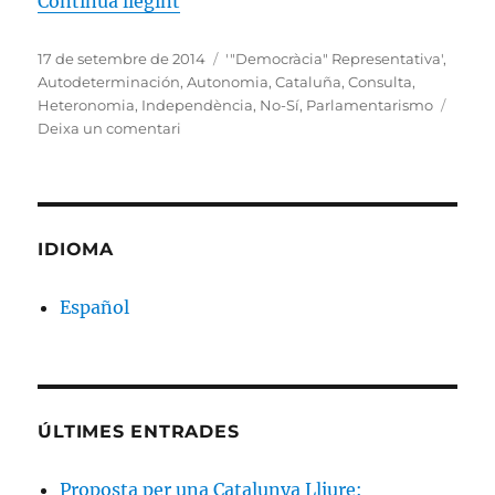
«La Vía Revolucionaria del No-Sí»
Continua llegint
Publicat
Etiquetes
17 de setembre de 2014
'"Democràcia" Representativa'
,
el
Autodeterminación
,
Autonomia
,
Cataluña
,
Consulta
,
Heteronomia
,
Independència
,
No-Sí
,
Parlamentarismo
a
Deixa un comentari
La
Vía
Revolucionaria
del
No-
IDIOMA
Sí
Español
ÚLTIMES ENTRADES
Proposta per una Catalunya Lliure: