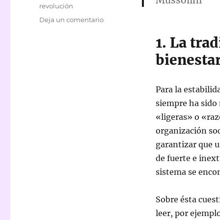
Mussolini
revolución
en
Deja un comentario
Sobre
1. La tra
el
Estado
bienesta
de
bienestar
Para la estabili
siempre ha sido 
«ligeras» o «raz
organización soc
garantizar que u
de fuerte e inex
sistema se enco
Sobre ésta cuest
leer, por ejempl