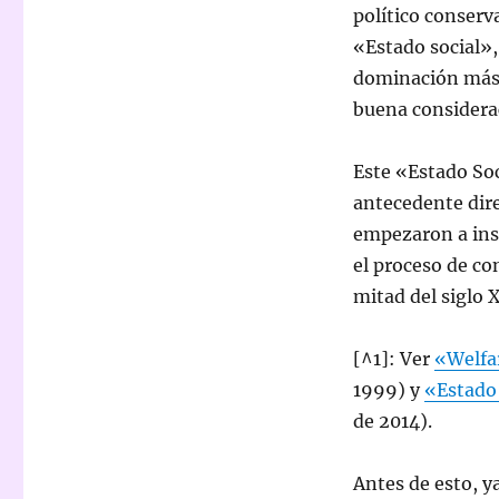
político conserv
«Estado social»,
dominación más p
buena considera
Este «Estado So
antecedente dire
empezaron a inst
el proceso de co
mitad del siglo X
[^1]: Ver
«Welfa
1999) y
«Estado 
de 2014).
Antes de esto, y