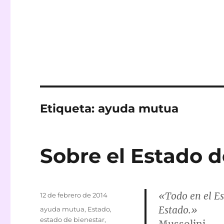
Etiqueta:
ayuda mutua
Sobre el Estado d
«Todo en el Es
Publicado
12 de febrero de 2014
el
Estado.»
Etiquetas
ayuda mutua
,
Estado
,
estado de bienestar
,