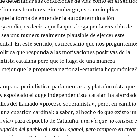
de determinar sus condiciones de vida como en el sentid
efinir sus fronteras. Sin embargo, esto no implica
que la forma de entender la autodeterminación
 en día, es decir, aquella que aboga por la creación de
sea una manera realmente plausible de ejercer este
ntal. En este sentido, es necesario que nos preguntemo
política que responda a las motivaciones positivas de la
ntista catalana pero que lo haga de una manera
 mejor que la propuesta nacional-estatista hegemónica?
ampaña periodística, parlamentaria y plataformista que
 espoleado el auge independentista catalán ha abordad
alles del llamado «proceso soberanista», pero, en cambio
na cuestión cardinal: a saber, el hecho de que existe un
 vía» para el pueblo de Cataluña,
una vía que no consiste 
gación del pueblo al Estado Español, pero tampoco en crear