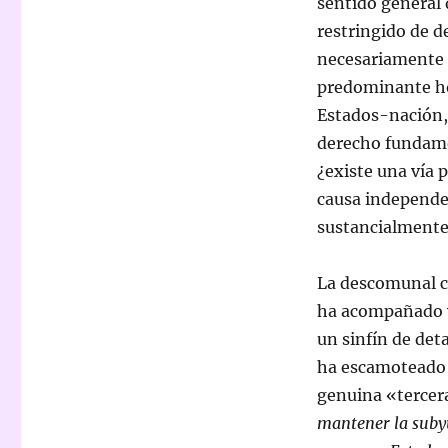
sentido general 
restringido de d
necesariamente 
predominante hoy
Estados-nación, 
derecho fundame
¿existe una vía 
causa independe
sustancialmente
La descomunal c
ha acompañado y
un sinfín de det
ha escamoteado u
genuina «tercera
mantener la subyu