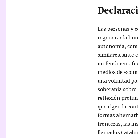
Declarac
Las personas y c
regenerar la hum
autonomía, comu
similares. Ante 
un fenómeno fuer
medios de «comu
una voluntad pos
soberanía sobre 
reflexión profund
que rigen la co
formas alternati
fronteras, las in
llamados Cataluñ