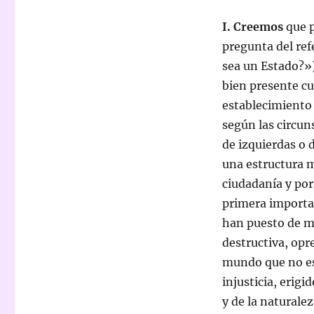
I. Creemos
que p
pregunta del re
sea un Estado?»
bien presente cuá
establecimiento 
según las circun
de izquierdas o 
una estructura m
ciudadanía y por
primera importan
han puesto de ma
destructiva, opr
mundo que no es
injusticia, erig
y de la naturalez