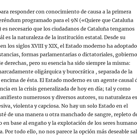
ara responder con conocimiento de causa a la primera
feréndum programado para el 9N («Quiere que Cataluña
) es necesario que los ciudadanos de Cataluña tengamos
l es la naturaleza de la institución estatal. Desde su
en los siglos XVIII y XIX, el Estado moderno ha adoptado
stancias, formas parlamentarias o dictatoriales, gobiern
de derechas, pero su esencia ha sido siempre la misma:
arcadamente oligárquica y burocrática , separada de la
 encima de ésta. El Estado moderno es un agente causal 
cia en la crisis generalizada de hoy en día; tal y como
nifiesto numerosos y diversos autores, su naturaleza e
esiva, violenta y capciosa. No hay un solo Estado en el
té de una manera u otra manchado de sangre, repleto d
ido en base al engaño y la explotación de los seres human
a. Por todo ello, no nos parece la opción más deseable sal