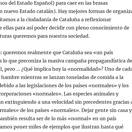
rnos del Estado Español) para caer en las brasas
n nuevo Estado catalán). Hay mejores formas de organiz
vitamos a la ciudadanía de Cataluña a reflexionar
 ellas para así poder decidir con pleno conocimiento de
cturas queremos para nuestra sociedad.
:
queremos realmente que Cataluña sea «un país
s lo que preconiza la masiva campaña propagandística d
, pero … ¿Qué implica hoy la «normalidad»? Uno de cad
a hambre mientras se lanzan toneladas de comida a la
debido a las legislaciones de los países «normales» y los
 corporaciones «normales». Las especies animales y
án extinguiendo a una velocidad sin precedentes gracias 
rmales» de los países «normales». Dejar gente sin casa y
también resulta ser de lo más «normal» en un país
amos poner miles de ejemplos que ilustran hasta qué