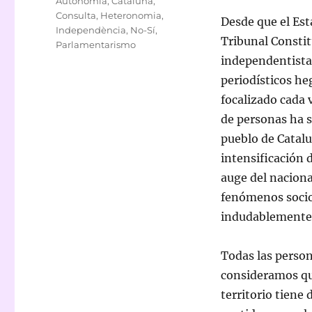
Autonomia
,
Cataluña
,
Consulta
,
Heteronomia
,
Desde que el Est
Independència
,
No-Sí
,
Tribunal Constit
Parlamentarismo
independentista 
periodísticos he
focalizado cada 
de personas ha s
pueblo de Catalu
intensificación 
auge del naciona
fenómenos socio
indudablemente 
Todas las perso
consideramos que
territorio tiene