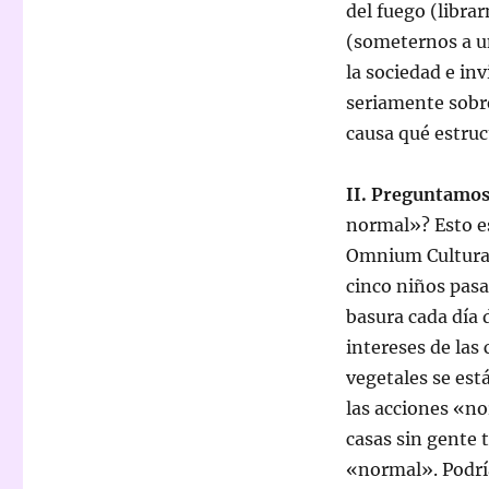
del fuego (libra
(someternos a u
la sociedad e in
seriamente sobre
causa qué estru
II. Preguntamos
normal»? Esto e
Omnium Cultural
cinco niños pas
basura cada día 
intereses de las
vegetales se est
las acciones «no
casas sin gente 
«normal». Podrí