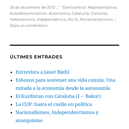
Publicado
Etiquetas
26 de diciembre de 2013
'"Democràcia" Representativa'
,
el
Autodeterminación
,
Autonomia
,
Cataluña
,
Consulta
,
Heteronomia
,
Independència
,
No-Sí
,
Parlamentarismo
en
Deja un comentario
Manifiesto
por
el
No-
Sí
ÚLTIMES ENTRADES
Entrevista a Janet Biehl
Esbozos para sostener una vida común. Una
mirada a la economía desde la autonomía
El Kurdistan con Cataluña (I – Bakur)
La CUP: hasta el cuello en política
Nacionalismos, independentismos y
anarquismo