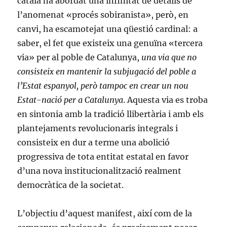
català ha abordat una infinitat de detalls de
l’anomenat «procés sobiranista», però, en
canvi, ha escamotejat una qüestió cardinal: a
saber, el fet que existeix una genuïna «tercera
via» per al poble de Catalunya,
una via que no
consisteix en mantenir la subjugació del poble a
l’Estat espanyol, però tampoc en crear un nou
Estat-nació per a Catalunya
. Aquesta via es troba
en sintonia amb la tradició llibertària i amb els
plantejaments revolucionaris integrals i
consisteix en dur a terme una abolició
progressiva de tota entitat estatal en favor
d’una nova institucionalització realment
democràtica de la societat.
L’objectiu d’aquest manifest, així com de la