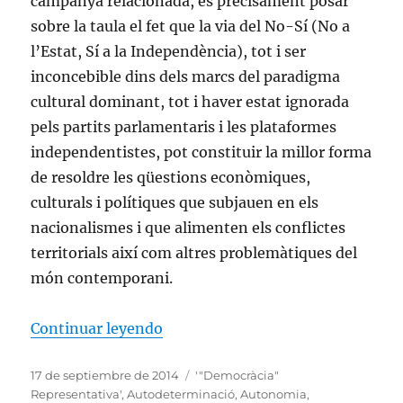
campanya relacionada, és precisament posar
sobre la taula el fet que la via del No-Sí (No a
l’Estat, Sí a la Independència), tot i ser
inconcebible dins dels marcs del paradigma
cultural dominant, tot i haver estat ignorada
pels partits parlamentaris i les plataformes
independentistes, pot constituir la millor forma
de resoldre les qüestions econòmiques,
culturals i polítiques que subjauen en els
nacionalismes i que alimenten els conflictes
territorials així com altres problemàtiques del
món contemporani.
«La Via Revolucionària del No-Sí
Continuar leyendo
Publicado
Etiquetas
17 de septiembre de 2014
'"Democràcia"
el
Representativa'
,
Autodeterminació
,
Autonomia
,