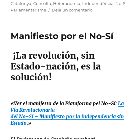
Catalunya
,
Consulta
,
Heteronomia
,
Independència
,
No-Sí
,
en
Parlamentarisme
Deja un comentario
La
Via
Revolucionària
Manifiesto por el No-Sí
del
No-
Sí
¡La revolución, sin
Estado-nación, es la
solución!
«Ver el manifesto de la Plataforma pel No-Sí:
La
Vía Revolucionaria
del No-Sí – Manifiesto por la Independencia sin
Estado
.»