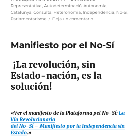
el
Representativa'
,
Autodeterminació
,
Autonomia
,
Catalunya
,
Consulta
,
Heteronomia
,
Independència
,
No-Sí
,
en
Parlamentarisme
Deja un comentario
La
Via
Revolucionària
Manifiesto por el No-Sí
del
No-
Sí
¡La revolución, sin
Estado-nación, es la
solución!
«Ver el manifesto de la Plataforma pel No-Sí:
La
Vía Revolucionaria
del No-Sí – Manifiesto por la Independencia sin
Estado
.»