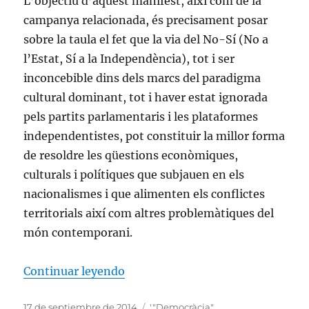
L’objectiu d’aquest manifest, així com de la
campanya relacionada, és precisament posar
sobre la taula el fet que la via del No-Sí (No a
l’Estat, Sí a la Independència), tot i ser
inconcebible dins dels marcs del paradigma
cultural dominant, tot i haver estat ignorada
pels partits parlamentaris i les plataformes
independentistes, pot constituir la millor forma
de resoldre les qüestions econòmiques,
culturals i polítiques que subjauen en els
nacionalismes i que alimenten els conflictes
territorials així com altres problemàtiques del
món contemporani.
«La Via Revolucionària del No-Sí
Continuar leyendo
Publicado
Etiquetas
17 de septiembre de 2014
'"Democràcia"