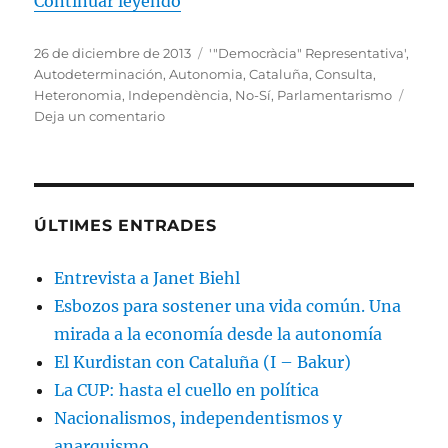
«Manifiesto por el No-Sí»
Continuar leyendo
Publicado
Etiquetas
26 de diciembre de 2013
'"Democràcia" Representativa'
,
el
Autodeterminación
,
Autonomia
,
Cataluña
,
Consulta
,
Heteronomia
,
Independència
,
No-Sí
,
Parlamentarismo
en
Deja un comentario
Manifiesto
por
el
No-
Sí
ÚLTIMES ENTRADES
Entrevista a Janet Biehl
Esbozos para sostener una vida común. Una
mirada a la economía desde la autonomía
El Kurdistan con Cataluña (I – Bakur)
La CUP: hasta el cuello en política
Nacionalismos, independentismos y
anarquismo