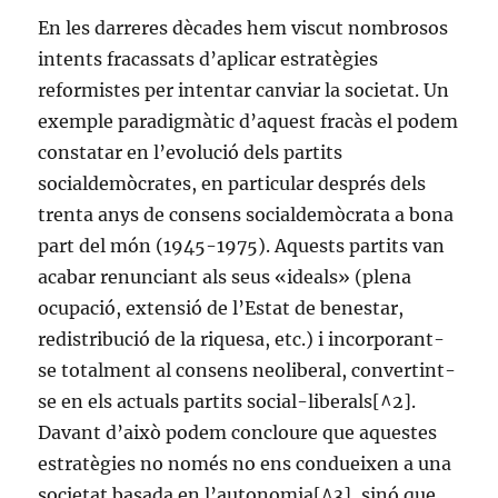
En les darreres dècades hem viscut nombrosos
intents fracassats d’aplicar estratègies
reformistes per intentar canviar la societat. Un
exemple paradigmàtic d’aquest fracàs el podem
constatar en l’evolució dels partits
socialdemòcrates, en particular després dels
trenta anys de consens socialdemòcrata a bona
part del món (1945-1975). Aquests partits van
acabar renunciant als seus «ideals» (plena
ocupació, extensió de l’Estat de benestar,
redistribució de la riquesa, etc.) i incorporant-
se totalment al consens neoliberal, convertint-
se en els actuals partits social-liberals[^2].
Davant d’això podem concloure que aquestes
estratègies no només no ens condueixen a una
societat basada en l’autonomia[^3], sinó que