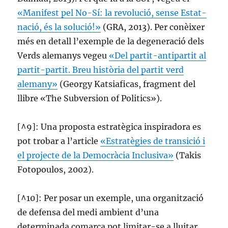
«Manifest pel No-Sí: la revolució, sense Estat-
nació, és la solució!»
(GRA, 2013). Per conèixer
més en detall l’exemple de la degeneració dels
Verds alemanys vegeu
«Del partit-antipartit al
partit-partit. Breu història del partit verd
alemany»
(Georgy Katsiaficas, fragment del
llibre «The Subversion of Politics»).
[^9]: Una proposta estratègica inspiradora es
pot trobar a l’article
«Estratègies de transició i
el projecte de la Democràcia Inclusiva»
(Takis
Fotopoulos, 2002).
[^10]: Per posar un exemple, una organització
de defensa del medi ambient d’una
determinada comarca pot limitar-se a lluitar