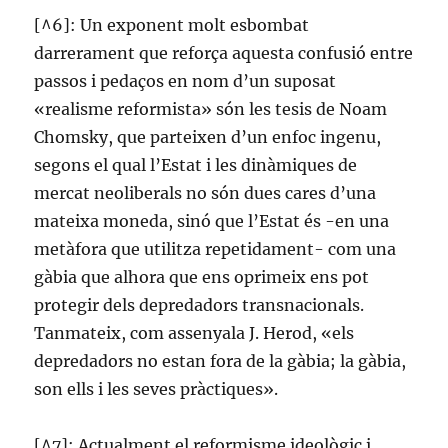
[^6]: Un exponent molt esbombat
darrerament que reforça aquesta confusió entre
passos i pedaços en nom d’un suposat
«realisme reformista» són les tesis de Noam
Chomsky, que parteixen d’un enfoc ingenu,
segons el qual l’Estat i les dinàmiques de
mercat neoliberals no són dues cares d’una
mateixa moneda, sinó que l’Estat és -en una
metàfora que utilitza repetidament- com una
gàbia que alhora que ens oprimeix ens pot
protegir dels depredadors transnacionals.
Tanmateix, com assenyala J. Herod, «els
depredadors no estan fora de la gàbia; la gàbia,
son ells i les seves pràctiques».
[^7]: Actualment el reformisme ideològic i