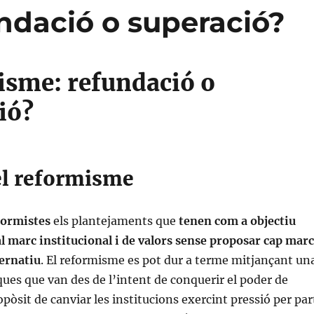
ndació o superació?
sme: refundació o
ió?
 el reformisme
formistes
els plantejaments que
tenen com a objectiu
l marc institucional i de valors sense proposar cap marc
ternatiu
. El reformisme es pot dur a terme mitjançant un
iques que van des de l’intent de conquerir el poder de
ropòsit de canviar les institucions exercint pressió per par