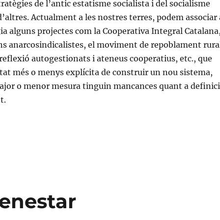
stratègies de l’antic estatisme socialista i del socialisme
 d’altres. Actualment a les nostres terres, podem associar 
ia alguns projectes com la Cooperativa Integral Catalana
ns anarcosindicalistes, el moviment de repoblament rura
reflexió autogestionats i ateneus cooperatius, etc., que
at més o menys explícita de construir un nou sistema,
ajor o menor mesura tinguin mancances quant a definic
t.
«Reformisme: refundació o superació?»
benestar