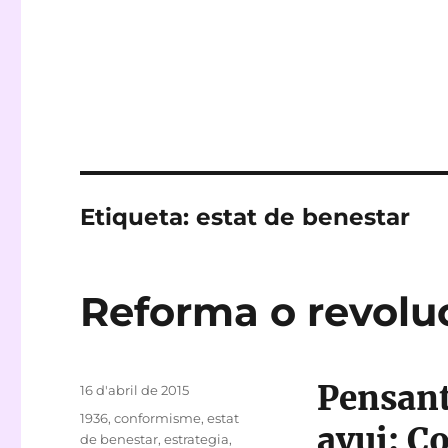
Etiqueta:
estat de benestar
Reforma o revolu
Pensant
Publicat
16 d'abril de 2015
el
Etiquetes
1936
,
conformisme
,
estat
avui: C
de benestar
,
estrategia
,