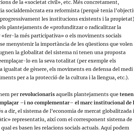
cions de la «societat civil», etc. Més concretament,
gia socialdemòcrata era reformista (perquè tenia l’object
 progressivament les institucions existents i la propietat
els plantejaments de «profunditzar o radicalitzar la
«fer-la més participativa» o els moviments socials
nse menystenir la importància de les qüestions que volen
gnen la globalitat del sistema ni tenen una proposta
eemplaçar-lo en la seva totalitat (per exemple els
a igualtat de gènere, els moviments en defensa del medi
ments per a la protecció de la cultura i la llengua, etc.).
enem per
revolucionaris
aquells plantejaments que
tenen
emplaçar –i no complementar– el marc institucional de 
 és a dir, el sistema de l’economia de mercat globalitzada 
tic» representatiu, així com el corresponent sistema de
l qual es basen les relacions socials actuals. Aquí podem