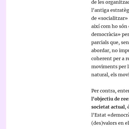
de les organitza
l’antiga estratè
de «socialitzar»
així com ho són 
democràcia» per 
parcials que, se
abordar, no impu
coherent per a r
moviments per l
natural, els movi
Per contra, ent
l’objectiu de re
societat actual
,
l’Estat «democrà
(des)valors en e