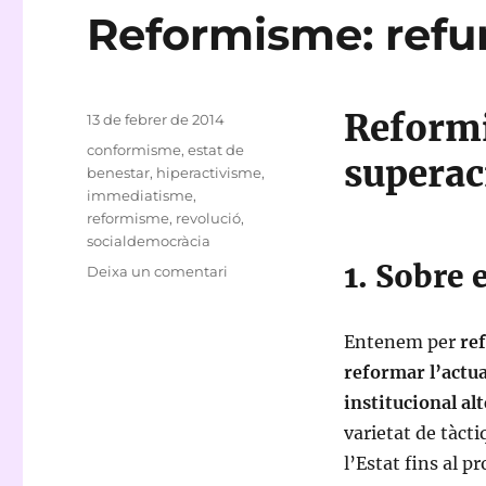
Reformisme: refu
Reformi
Publicat
13 de febrer de 2014
el
Etiquetes
conformisme
,
estat de
superac
benestar
,
hiperactivisme
,
immediatisme
,
reformisme
,
revolució
,
socialdemocràcia
1. Sobre
a
Deixa un comentari
Reformisme:
refundació
o
Entenem per
re
superació?
reformar l’actua
institucional al
varietat de tàct
l’Estat fins al p