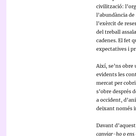
civilització: l’o
l’abundància de r
l’exèrcit de rese
del treball assal
cadenes. El fet 
expectatives i pr
Així, se’ns obre
evidents les cont
mercat per cobri
s’obre després 
a occident, d’an
deixant només in
Davant d’aquest
canviar-ho o ens