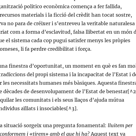
rganització politico econòmica comença a fer fallida,
ecursos materials i la ficció del crèdit han tocat sostre,
rva no para de créixer i s’entreveu la veritable naturalesa
ariat com a forma d’esclavitud, falsa llibertat en un món 
que el sistema cada cop pugui satisfer menys les pròpies
omeses, li fa perdre credibilitat i força.
 una finestra d’oportunitat, un moment en què es fan mo
radiccions del propi sistema i la incapacitat de l’Estat i d
r les necessitats humanes més bàsiques. Aquesta finestr
de dècades de desenvolupament de l’Estat de benestar[^2
iquilar les comunitats i els seus llaços d’ajuda mútua
dividus aïllats i insociables[^3].
a situació sorgeix una pregunta fonamental:
lluitem per
 conformem i «tirem» amb el que hi ha?
Aquest text va