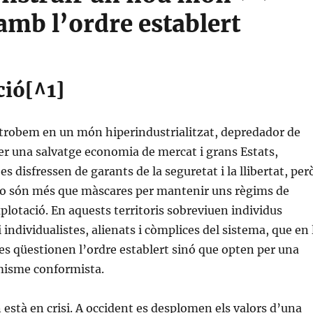
amb l’ordre establert
ció[^1]
trobem en un món hiperindustrialitzat, depredador de
per una salvatge economia de mercat i grans Estats,
es disfressen de garants de la seguretat i la llibertat, per
 no són més que màscares per mantenir uns règims de
plotació. En aquests territoris sobreviuen individus
i individualistes, alienats i còmplices del sistema, que en 
es qüestionen l’ordre establert sinó que opten per una
imisme conformista.
està en crisi. A occident es desplomen els valors d’una