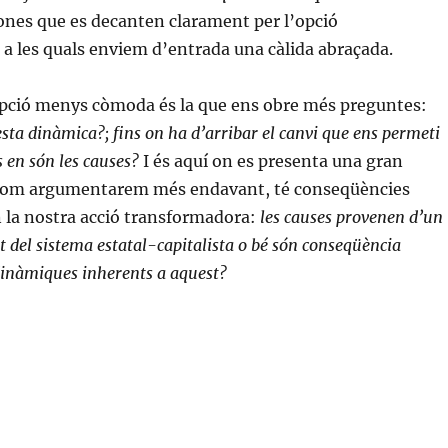
rsones que es decanten clarament per l’opció
a les quals enviem d’entrada una càlida abraçada.
pció menys còmoda és la que ens obre més preguntes:
sta dinàmica?; fins on ha d’arribar el canvi que ens permeti
s en són les causes?
I és aquí on es presenta una gran
com argumentarem més endavant, té conseqüències
 la nostra acció transformadora:
les causes provenen d’un
del sistema estatal-capitalista o bé són conseqüència
 dinàmiques inherents a aquest?
«Reforma o revolució?»