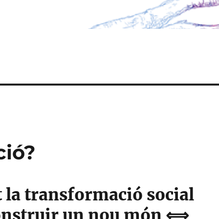
ció?
 la transformació social
onstruir un nou món ⟺