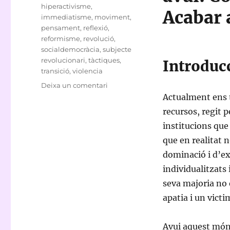
hiperactivisme
,
Acabar 
immediatisme
,
moviment
,
pensament
,
reflexió
,
reformisme
,
revolució
,
socialdemocràcia
,
subjecte
revolucionari
,
tàctiques
,
Introduc
transició
,
violencia
a
Deixa un comentari
Reforma
Actualment ens 
o
recursos, regit 
revolució?
institucions que 
que en realitat
dominació i d’ex
individualitzats 
seva majoria no 
apatia i un vict
Avui aquest món 