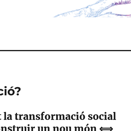
ció?
 la transformació social
onstruir un nou món ⟺