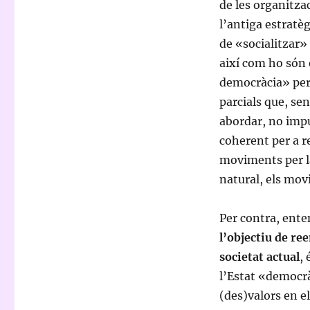
de les organitza
l’antiga estratè
de «socialitzar»
així com ho són 
democràcia» per 
parcials que, se
abordar, no impu
coherent per a r
moviments per l
natural, els movi
Per contra, ent
l’objectiu de re
societat actual
,
l’Estat «democrà
(des)valors en e