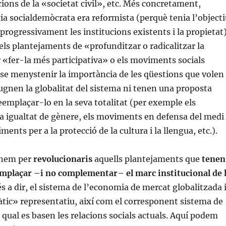
cions de la «societat civil», etc. Més concretament,
gia socialdemòcrata era reformista (perquè tenia l’object
 progressivament les institucions existents i la propietat
els plantejaments de «profunditzar o radicalitzar la
«fer-la més participativa» o els moviments socials
nse menystenir la importància de les qüestions que volen
gnen la globalitat del sistema ni tenen una proposta
eemplaçar-lo en la seva totalitat (per exemple els
a igualtat de gènere, els moviments en defensa del medi
ments per a la protecció de la cultura i la llengua, etc.).
enem per
revolucionaris
aquells plantejaments que
tenen
emplaçar –i no complementar– el marc institucional de 
 és a dir, el sistema de l’economia de mercat globalitzada 
tic» representatiu, així com el corresponent sistema de
l qual es basen les relacions socials actuals. Aquí podem