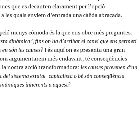
rsones que es decanten clarament per l’opció
a les quals enviem d’entrada una càlida abraçada.
pció menys còmoda és la que ens obre més preguntes:
sta dinàmica?; fins on ha d’arribar el canvi que ens permeti
s en són les causes?
I és aquí on es presenta una gran
com argumentarem més endavant, té conseqüències
 la nostra acció transformadora:
les causes provenen d’un
del sistema estatal-capitalista o bé són conseqüència
 dinàmiques inherents a aquest?
«Reforma o revolució?»