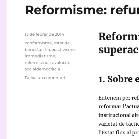
Reformisme: refu
Reformi
Publicat
13 de febrer de 2014
el
Etiquetes
conformisme
,
estat de
superac
benestar
,
hiperactivisme
,
immediatisme
,
reformisme
,
revolució
,
socialdemocràcia
1. Sobre
a
Deixa un comentari
Reformisme:
refundació
o
Entenem per
re
superació?
reformar l’actua
institucional al
varietat de tàct
l’Estat fins al p