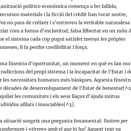
rganització politico econòmica comença a fer fallida,
ecursos materials i la ficció del crèdit han tocat sostre,
rva no para de créixer i s’entreveu la veritable naturalesa
ariat com a forma d’esclavitud, falsa llibertat en un món 
que el sistema cada cop pugui satisfer menys les pròpies
omeses, li fa perdre credibilitat i força.
 una finestra d’oportunitat, un moment en què es fan mo
radiccions del propi sistema i la incapacitat de l’Estat i d
r les necessitats humanes més bàsiques. Aquesta finestr
de dècades de desenvolupament de l’Estat de benestar[^2
iquilar les comunitats i els seus llaços d’ajuda mútua
dividus aïllats i insociables[^3].
a situació sorgeix una pregunta fonamental:
lluitem per
 conformem i «tirem» amb el que hi ha?
Aquest text va