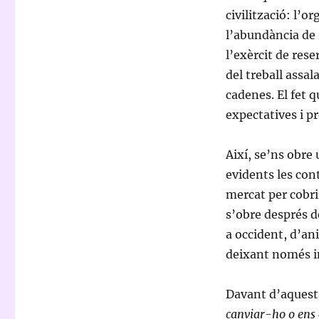
civilització: l’o
l’abundància de r
l’exèrcit de rese
del treball assal
cadenes. El fet 
expectatives i pr
Així, se’ns obre
evidents les cont
mercat per cobri
s’obre després 
a occident, d’an
deixant només in
Davant d’aquest
canviar-ho o ens