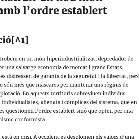
amb l’ordre establert
ció[^1]
trobem en un món hiperindustrialitzat, depredador de
per una salvatge economia de mercat i grans Estats,
es disfressen de garants de la seguretat i la llibertat, per
 no són més que màscares per mantenir uns règims de
plotació. En aquests territoris sobreviuen individus
i individualistes, alienats i còmplices del sistema, que en 
es qüestionen l’ordre establert sinó que opten per una
imisme conformista.
està en crisi. A occident es desplomen els valors d’una