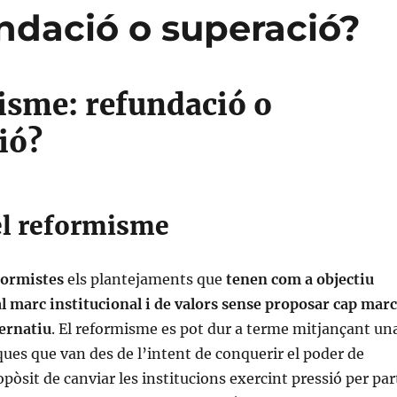
ndació o superació?
sme: refundació o
ió?
 el reformisme
formistes
els plantejaments que
tenen com a objectiu
l marc institucional i de valors sense proposar cap marc
ternatiu
. El reformisme es pot dur a terme mitjançant un
iques que van des de l’intent de conquerir el poder de
ropòsit de canviar les institucions exercint pressió per par