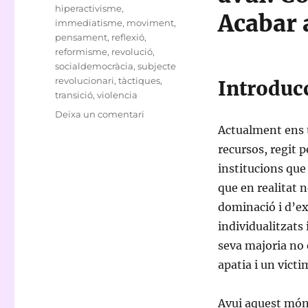
hiperactivisme
,
Acabar 
immediatisme
,
moviment
,
pensament
,
reflexió
,
reformisme
,
revolució
,
socialdemocràcia
,
subjecte
revolucionari
,
tàctiques
,
Introduc
transició
,
violencia
a
Deixa un comentari
Reforma
Actualment ens 
o
recursos, regit 
revolució?
institucions que 
que en realitat
dominació i d’ex
individualitzats 
seva majoria no 
apatia i un vict
Avui aquest món 