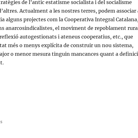
stratègies de l’antic estatisme socialista i del socialisme
 d’altres. Actualment a les nostres terres, podem associar 
ia alguns projectes com la Cooperativa Integral Catalana
ns anarcosindicalistes, el moviment de repoblament rura
reflexió autogestionats i ateneus cooperatius, etc., que
at més o menys explícita de construir un nou sistema,
ajor o menor mesura tinguin mancances quant a definic
t.
«Reformisme: refundació o superació?»
ss