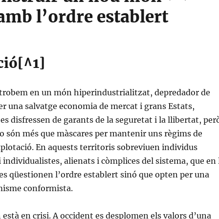
amb l’ordre establert
ció[^1]
trobem en un món hiperindustrialitzat, depredador de
per una salvatge economia de mercat i grans Estats,
es disfressen de garants de la seguretat i la llibertat, per
 no són més que màscares per mantenir uns règims de
plotació. En aquests territoris sobreviuen individus
i individualistes, alienats i còmplices del sistema, que en 
es qüestionen l’ordre establert sinó que opten per una
imisme conformista.
està en crisi. A occident es desplomen els valors d’una