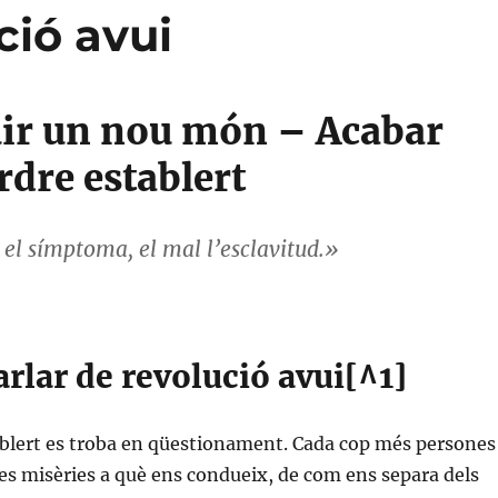
ció avui
ir un nou món – Acabar
rdre establert
 el símptoma, el mal l’esclavitud.»
rlar de revolució avui[^1]
ablert es troba en qüestionament. Cada cop més persones
s misèries a què ens condueix, de com ens separa dels