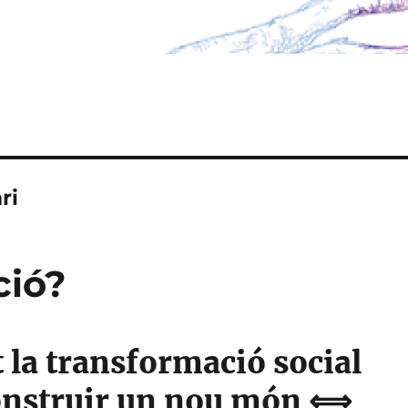
ri
ció?
 la transformació social
onstruir un nou món ⟺