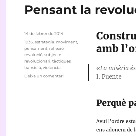
Pensant la revolu
Constru
Publicat
14 de febrer de 2014
el
Etiquetes
1936
,
estrategia
,
moviment
,
amb l’o
pensament
,
reflexió
,
revolució
,
subjecte
revolucionari
,
tàctiques
,
«La misèria és
transició
,
violencia
I. Puente
a
Deixa un comentari
Pensant
la
revolució
Perquè pa
avui
Avui l’ordre est
ens adonem de le