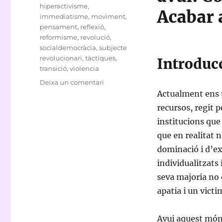
hiperactivisme
,
Acabar 
immediatisme
,
moviment
,
pensament
,
reflexió
,
reformisme
,
revolució
,
socialdemocràcia
,
subjecte
revolucionari
,
tàctiques
,
Introduc
transició
,
violencia
a
Deixa un comentari
Reforma
Actualment ens 
o
recursos, regit 
revolució?
institucions que 
que en realitat
dominació i d’ex
individualitzats 
seva majoria no 
apatia i un vict
Avui aquest món 