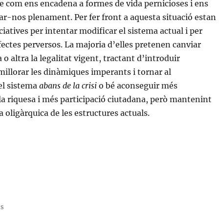
de com ens encadena a formes de vida pernicioses i ens
ar-nos plenament. Per fer front a aquesta situació estan
ciatives per intentar modificar el sistema actual i per
efectes perversos. La majoria d’elles pretenen canviar
 altra la legalitat vigent, tractant d’introduir
millorar les dinàmiques imperants i tornar al
el sistema
abans de la crisi
o bé aconseguir més
 la riquesa i més participació ciutadana, però mantenint
a oligàrquica de les estructures actuals.
«Pensant la revolució avui»
ss