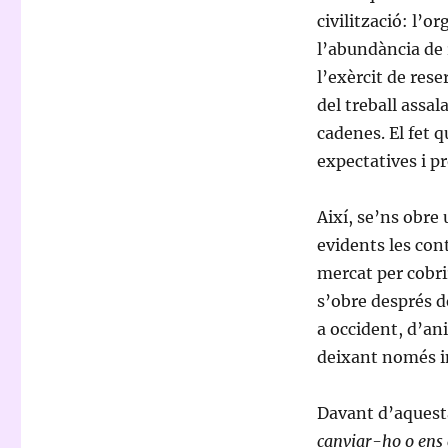
civilització: l’o
l’abundància de r
l’exèrcit de rese
del treball assal
cadenes. El fet 
expectatives i pr
Així, se’ns obre
evidents les cont
mercat per cobri
s’obre després 
a occident, d’an
deixant només in
Davant d’aquest
canviar-ho o ens