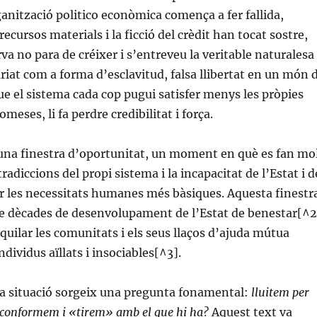
rganització politico econòmica comença a fer fallida,
ecursos materials i la ficció del crèdit han tocat sostre,
rva no para de créixer i s’entreveu la veritable naturalesa
ariat com a forma d’esclavitud, falsa llibertat en un món 
que el sistema cada cop pugui satisfer menys les pròpies
omeses, li fa perdre credibilitat i força.
 una finestra d’oportunitat, un moment en què es fan mo
radiccions del propi sistema i la incapacitat de l’Estat i d
r les necessitats humanes més bàsiques. Aquesta finestr
de dècades de desenvolupament de l’Estat de benestar[^2
iquilar les comunitats i els seus llaços d’ajuda mútua
dividus aïllats i insociables[^3].
a situació sorgeix una pregunta fonamental:
lluitem per
 conformem i «tirem» amb el que hi ha?
Aquest text va