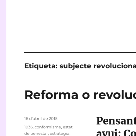
Etiqueta:
subjecte revoluciona
Reforma o revolu
Pensant
Publicat
16 d'abril de 2015
el
Etiquetes
1936
,
conformisme
,
estat
avui: C
de benestar
,
estrategia
,