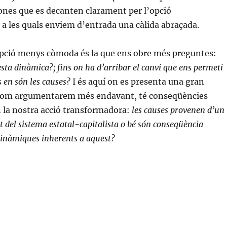
rsones que es decanten clarament per l’opció
a les quals enviem d’entrada una càlida abraçada.
pció menys còmoda és la que ens obre més preguntes:
sta dinàmica?; fins on ha d’arribar el canvi que ens permeti
s en són les causes?
I és aquí on es presenta una gran
com argumentarem més endavant, té conseqüències
 la nostra acció transformadora:
les causes provenen d’un
del sistema estatal-capitalista o bé són conseqüència
 dinàmiques inherents a aquest?
«Reforma o revolució?»